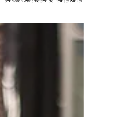
schrikken want meteen de kleinste winkel
waar ik tijdens m