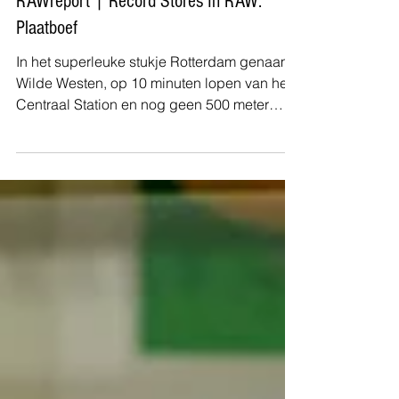
John Van de Mergel
RAWreport | Record Stores In RAW:
Plaatboef
In het superleuke stukje Rotterdam genaamd
Wilde Westen, op 10 minuten lopen van het
Centraal Station en nog geen 500 meter
lopen van metroh