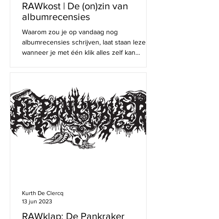
RAWkost | De (on)zin van
albumrecensies
Waarom zou je op vandaag nog
albumrecensies schrijven, laat staan lezen,
wanneer je met één klik alles zelf kan
beluisteren én oordelen...
Kurth De Clercq
13 jun 2023
RAWklap: De Pankraker