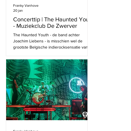
Franky Vanhove
20 jan
Concerttip | The Haunted Youth
- Muziekclub De Zwerver
The Haunted Youth - de band achter
Joachim Liebens - is misschien wel de
grootste Belgische indierocksensatie van de
afgelopen jaren. Na de release van het
veelgeprezen debuutalbum 'Dawn of the
Freak' en een nonstop tour, wordt
binnenkort hun tweede album 'Boys Cry
Too' gelost. Bij deze release, en met een
exclusieve try-out in de Zwerver, zal hun
nieuwe Europese Tour starten met shows in
Londen, Parijs, Berlijn, Hamburg, Keulen,
Madrid, Amsterdam en Brussel. The Haunted
Yout