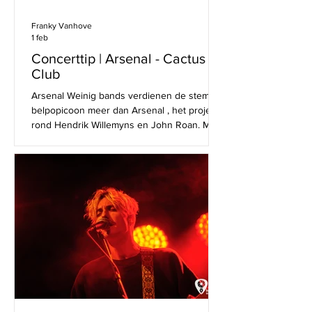
Franky Vanhove
1 feb
Concerttip | Arsenal - Cactus
Club
Arsenal Weinig bands verdienen de stempel
belpopicoon meer dan Arsenal , het project
rond Hendrik Willemyns en John Roan. Met
hun steeds dansbare mix van pop,
elektronica en klanken van over de hele
wereld is de groep al bijna 25 jaar een vaste
waarde op de Belgische festivalpodia en
concertzalen. Arsenal live is altijd anders,
maar met dezelfde basisingrediënten. Een
zak vol onverslijtbare hits ( Mr.Doorman!
Longee! Saudade! Melvin! Estupendo! Lotuk!
), een grote liveband d