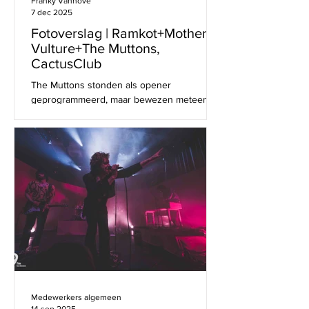
Franky Vanhove
7 dec 2025
Fotoverslag | Ramkot+Mother
Vulture+The Muttons,
CactusClub
The Muttons stonden als opener
geprogrammeerd, maar bewezen meteen
dat ze meer zijn dan een opwarmertje. Hun
set was kort maar krachtig en zette de toon
voor een avond vol gitaargeweld. Mother
Vulture, bewees in Brugge dat ze een van
de meest intense livebands van het moment
zijn. Hun optreden was vernietigend en een
ware uitbarsting van energie. Hopelijk
mogen we deze Engelse band nog vaker
verwelkomen op Belgische podia Het
concert van Ramkot was een explosieve mix
van ri
Medewerkers algemeen
14 sep 2025