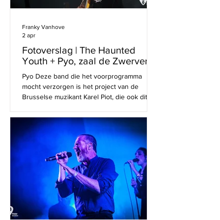
Franky Vanhove
2 apr
Fotoverslag | The Haunted
Youth + Pyo, zaal de Zwerver
Pyo Deze band die het voorprogramma
mocht verzorgen is het project van de
Brusselse muzikant Karel Piot, die ook dit
jaar in De Nieuwe Lichting 2026 aanwezig
was. Hij brengt een mix van moderne post-
punk en new wave van de jaren '80. Zijn
muziek bracht hen reeds optredens tot in
Zuid-Korea. The Haunted Youth In zaal de
Zwerver stond The Haunted Youth op het
podium voor hun try-out voor de release van
hun nieuw album 'Boys Cry Too' en wauw...
wat een avond. De nieuwe songs kwa