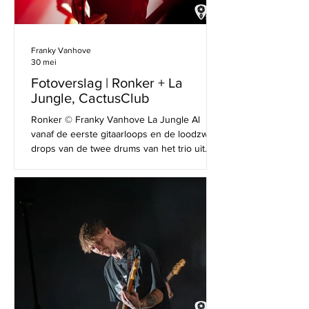
Franky Vanhove
30 mei
Fotoverslag | Ronker + La
Jungle, CactusClub
Ronker © Franky Vanhove La Jungle Al
vanaf de eerste gitaarloops en de loodzware
drops van de twee drums van het trio uit
Bergen (Mons) werd duidelijk dat de airco
van de CactusClub deze avond een verloren
strijd zou strijden en de grootste saunaclub
van Brugge zou worden. De nummers uit
het zojuist verschenen zevende album 'An
Order of Things' lieten de zaal geen
seconde met rust. De hypnotiserende mix
van noiserock, krautrock en repetitieve
technobeats. Tegen de tijd dat hu