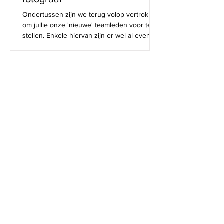
Ondertussen zijn we terug volop vertrokken
om jullie onze 'nieuwe' teamleden voor te
stellen. Enkele hiervan zijn er wel al even bij,
dus...
Caroline De Lobel
14 apr 2023
RAWklap | Bart Smet, Lector
Op 23 maart werd hun EP "Y" op ons los