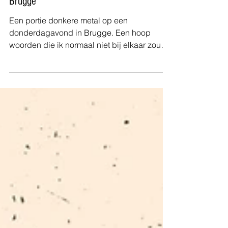
Pieter Bouckhout
Concertverslag | Harakiri For The Sky +
Schammasch + Groza, Het Entrepot
Brugge
Een portie donkere metal op een
donderdagavond in Brugge. Een hoop
woorden die ik normaal niet bij elkaar zou
plakken, maar donderdag was...