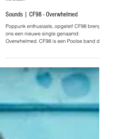
Sounds | CF98 - Overwhelmed
Poppunk enthusiasts, opgelet! CF98 brengt
ons een nieuwe single genaamd:
Overwhelmed. CF98 is een Poolse band die
ik een aantal maanden geleden heb leren
kennen via social media. Intussen heb ik
hen ook al live zien spelen op Bearded Punk
Fest, waar ze mij helemaal van mijn sokken
wisten te blazen. Sindsdien ben ik lichtjes
geobsedeerd door hun muziek. Deze
nieuwste single klinkt weer even tof als ik
intussen gewoon ben van de band, al is het
onderwerp misschien net iets mind