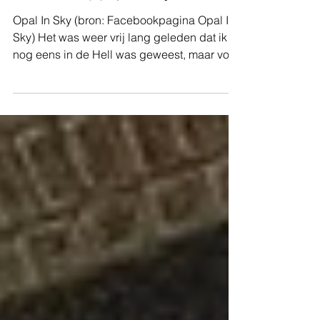
Concertverslag | Opal In Sky - Hell Diest
Opal In Sky (bron: Facebookpagina Opal In
Sky) Het was weer vrij lang geleden dat ik
nog eens in de Hell was geweest, maar voor
Opal In Sky was het niet lang twijfelen om dit
tripje wederom te maken. Satan had de keet
dan ondertussen nog wat extra aangekleed
met onder andere een gigantisch skelet
naast de bar. Voor sfeer en gezelligheid
alvast een 10/10! Opal In Sky is een
Canadese metalcore band, die veel
bekendheid heeft gewonnen door filmpjes te
maken en te posten op socia