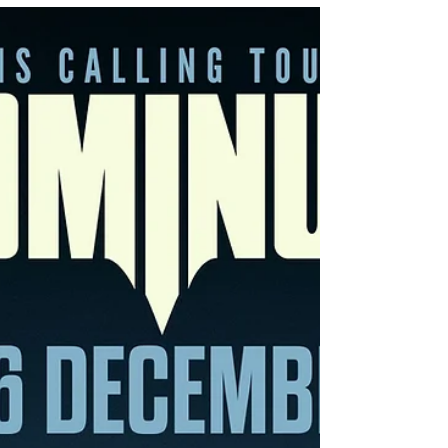
2027 naar Trix. Maak je klaar voor een
onvergetelijke avond gevuld met hun
signature mix van melodic death metal,
progressieve soundscapes en duistere
Nordic atmosfeer. Als special guests
verwelkomen ze Insomnium, gekend voor
hun immersive en emotionele melodic death
metal. Dit terwijl Unto Others de avond zal
openen met hun unieke mix van gothic rock
en heavy metal. (bron: Biebob concerts)
Tickets &