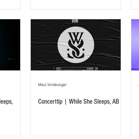
Maui Vindevogel
leeps,
Concerttip | While She Sleeps, AB