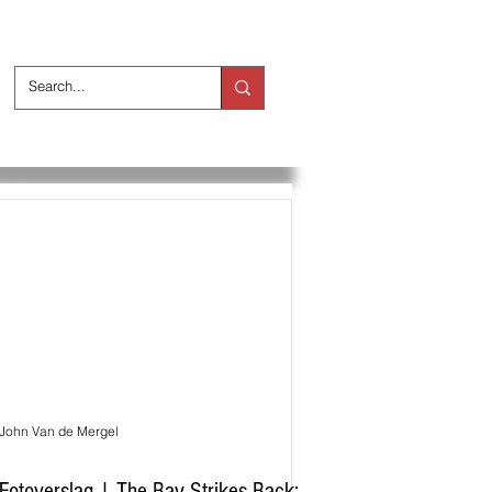
ts
Over ons
John Van de Mergel
Fotoverslag | The Bay Strikes Back: