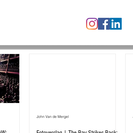
censies
Fotoalbums
RAWrepor
John Van de Mergel
AW:
Fotoverslag | The Bay Strikes Back: