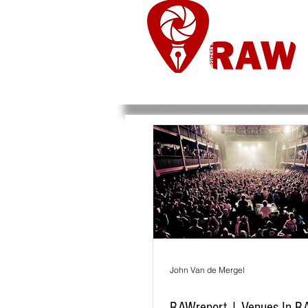
Nieuws
Re
John Van de Mergel
RAWreport | Venues In R