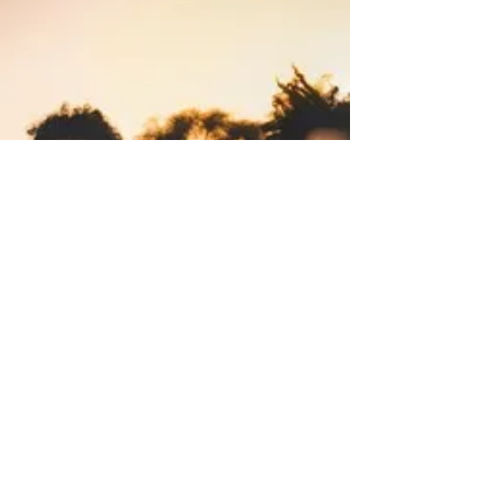
Helemaal in lijn met de beide voorgaande
singles is Big Big Baby opnieuw een staaltje
van bloedhete, duistere verleiding. De stem,
de...