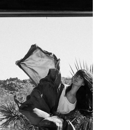
alter ego van Danielle Aykroyd - mij met haar
tweede...