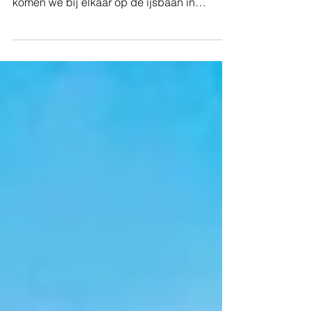
komen we bij elkaar op de ijsbaan in
Eindhoven....