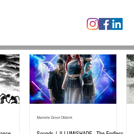
censies
Fotoalbums
RAWrepor
Marielle Groot Obbink
Dance.
Sounds | ILLUMISHADE - The Endless