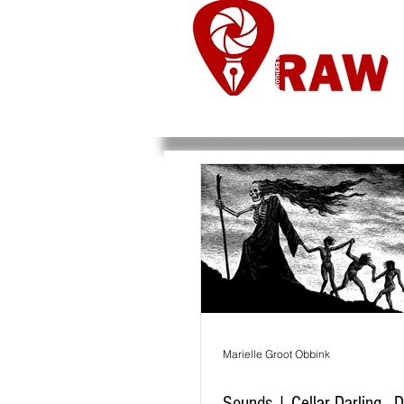
Nieuws
Re
Marielle Groot Obbink
Sounds | Cellar Darling - 