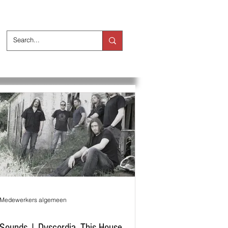
ts
Over ons
Medewerkers algemeen
Sounds | Dyscordia, This House