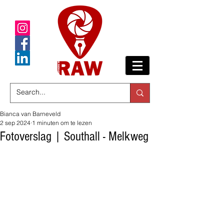
Bianca van Barneveld
2 sep 2024
1 minuten om te lezen
Fotoverslag | Southall - Melkweg