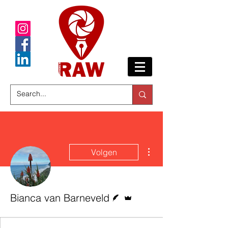
Meer acties
Volgen
Schrijver
Beheerder
Bianca van Barneveld