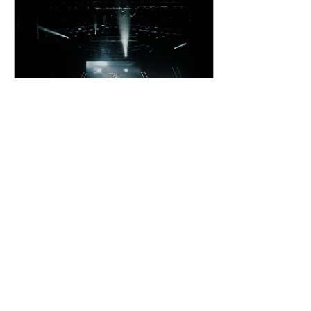
het tweede deel kwamen
de grote hits voorbij
waarbij de bekende cover
The Sound of Silence
uiteraard niet ontbrak.
Megadeth tourt mee als
special guest, de setlist
bestond voornamelijk uit
klassiekers met 1...
19 aug 2025
∙
2
min.
Concerttip | Bad
Omens - AFAS Live
De wereldwijd geprezen
rockband Bad Omens
heeft vandaag hun DO
YOU FEEL LOVE EUROPE
2025-tourdata in het
Verenigd Koninkrijk en
Europa...