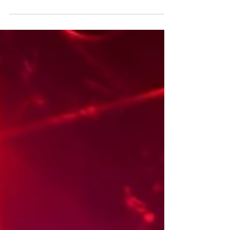
Deze winter serveren we je de ultieme
soundtrack voor lange, donkere dagen met
de komst van Katatonia . De Zweedse band
draait al meer...