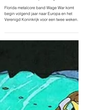
Concerttip | Wage War, Invent Animate,
Windwalkers - Trix, Antwerpen
Florida metalcore band Wage War komt
begin volgend jaar naar Europa en het
Verenigd Koninkrijk voor een twee weken
durende headliner-tour. De band neemt
Invent Animate en Wind Walkers mee als
support, en doet daarbij onder andere
Londen, Glasgow, Parijs, Hamburg en
Berlijn aan. De tour eindigt op 30 januari in
Berlijn.