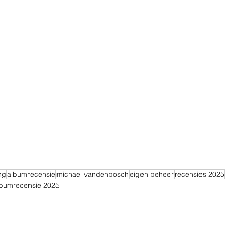
ng
albumrecensie
michael vandenbosch
eigen beheer
recensies 2025
lbumrecensie 2025