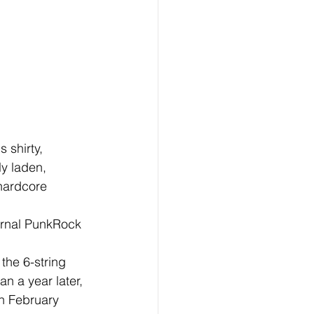
s shirty, 
y laden, 
hardcore 
ernal PunkRock 
 
the 6-string 
n a year later, 
in February 