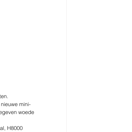
ten.
 nieuwe mini-
mgegeven woede 
al, H8000 