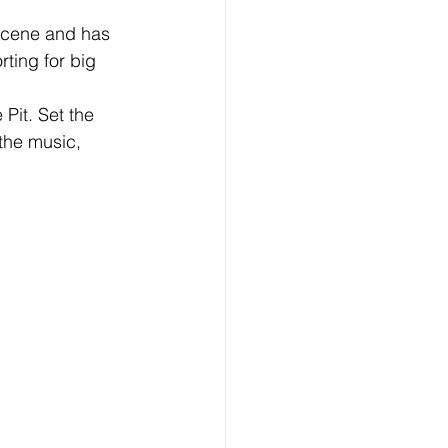
scene and has 
ting for big 
Pit. Set the 
 the music, 