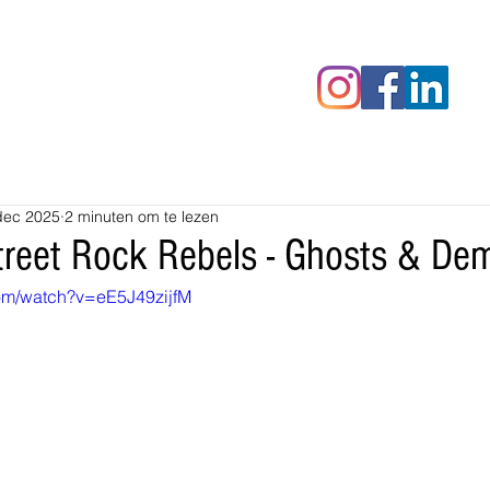
censies
Fotoalbums
RAWrepor
dec 2025
2 minuten om te lezen
reet Rock Rebels - Ghosts & De
com/watch?v=eE5J49zijfM