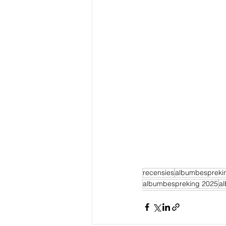
recensies
albumbespreki
albumbespreking 2025
a