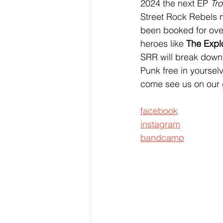
2024 the next EP 
Tr
Street Rock Rebels m
been booked for over
heroes like 
The Explo
SRR will break down y
Punk free in yourselv
come see us on our 
facebook
instagram
bandcamp