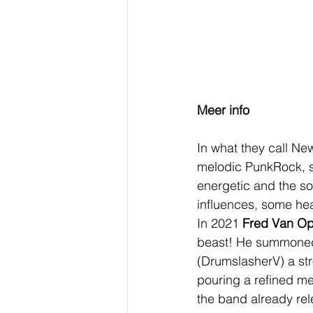
Meer info
In what they call Ne
melodic PunkRock, st
energetic and the s
influences, some hea
In 2021 
Fred Van Op
beast! He summoned 
(DrumslasherV) a st
pouring a refined me
the band already rele