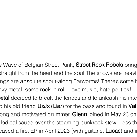
w Wave of Belgian Street Punk, 
Street Rock Rebels
 bring
raight from the heart and the soul!The shows are heavil
ongs are absolute shout-along Earworms! There’s some 
vy metal, some rock ’n roll. Love music, hate politics!
stal
 decided to break the fences and to unleash his int
his old friend 
UxJx 
(
Liar
) for the bass and found in 
Val
rong and motivated drummer. 
Glenn 
joined in May 23 on 
lodical sauce over the steaming punkrock stew. Less tha
ased a first EP in April 2023 (with guitarist 
Lucas
) and 