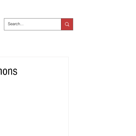
ts
Over ons
mons