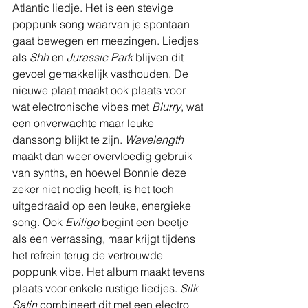
Atlantic liedje. Het is een stevige 
poppunk song waarvan je spontaan 
gaat bewegen en meezingen. Liedjes 
als 
Shh 
en 
Jurassic Park
 blijven dit 
gevoel gemakkelijk vasthouden. De 
nieuwe plaat maakt ook plaats voor 
wat electronische vibes met 
Blurry
, wat 
een onverwachte maar leuke 
danssong blijkt te zijn. 
Wavelength
maakt dan weer overvloedig gebruik 
van synths, en hoewel Bonnie deze 
zeker niet nodig heeft, is het toch 
uitgedraaid op een leuke, energieke 
song. Ook 
Eviligo
 begint een beetje 
als een verrassing, maar krijgt tijdens 
het refrein terug de vertrouwde 
poppunk vibe. Het album maakt tevens 
plaats voor enkele rustige liedjes. 
Silk 
Satin
 combineert dit met een electro 