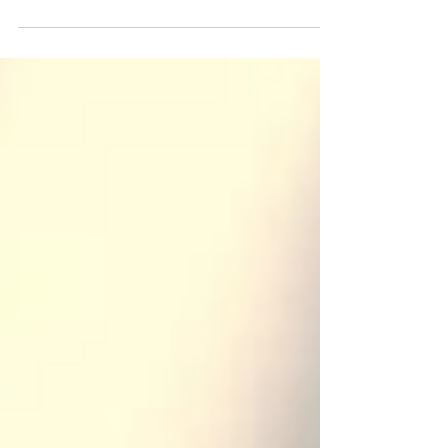
concertzaal. De meer intieme setting past
goed bij het type muziek die Robin Kester
brengt: een mix van indiepop en
elektronische elementen. Toch voelde de
muzikale ervaring te krachtig voor deze (te)
kleine ruimte. Robin Kester @ Poppodium
013 (Tilburg, NL) | © Marieke de Lorijn
Bianca Steck De avond wordt geopend door
de in Barcelona geboren muzikante Bianca
Steck. Heden is de singer-songwri