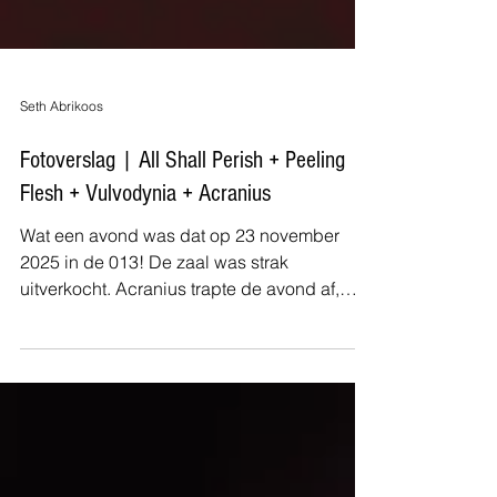
Seth Abrikoos
Fotoverslag | All Shall Perish + Peeling
Flesh + Vulvodynia + Acranius
Wat een avond was dat op 23 november
2025 in de 013! De zaal was strak
uitverkocht. Acranius trapte de avond af,
gevolgd door de meedogenloze energie
van Vulvodynia en de brute kracht van
Peeling Flesh, die de sfeer helemaal
klaarstoomden voor All Shall Perish. Het