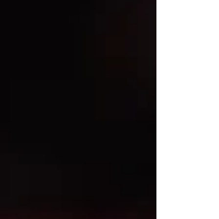
publiek ging helemaal los van moshers tot
crowdsurfers. In dit fotoverslag blikken we
terug op de uitverkochte slam en deathcore
avond. Foto's door: Seth Abrikoos