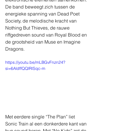
De band beweegt zich tussen de 
energieke spanning van Dead Poet 
Society, de melodische kracht van 
Nothing But Thieves, de rauwe 
riffgedreven sound van Royal Blood en 
de grootsheid van Muse en Imagine 
Dragons.
https://youtu.be/mLBGvFnzn24?
si=6AldffQQlRISqc-m
Met eerdere single “The Plan” liet 
Sonic Train al een donkerdere kant van 
hun sound horen. Met “No Kids” zet de 