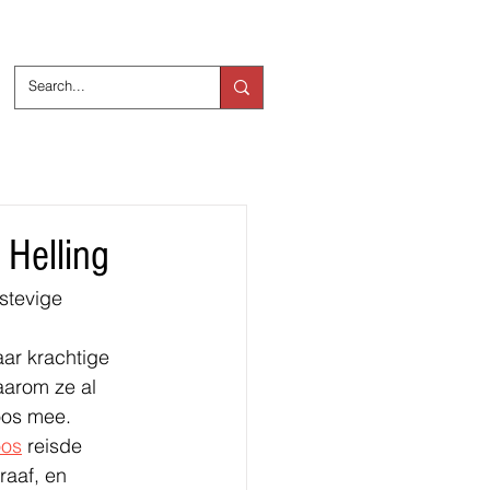
ts
Over ons
 Helling
 stevige 
ar krachtige 
arom ze al 
oos mee.
oos
 reisde 
raaf, en 