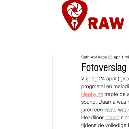
Nieuws
Re
Seth Abrikoos
25 apr
1 mi
Fotoverslag 
Vrijdag 24 april (gis
progmetal en melodi
Nephylim
 trapte de 
sound. Daarna was h
jaren een vaste waar
Headliner 
Iotunn
 slo
tijdens de volledige