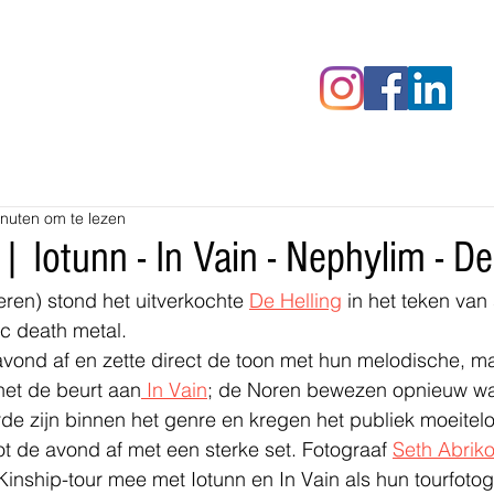
censies
Fotoalbums
RAWrepor
nuten om te lezen
| Iotunn - In Vain - Nephylim - De
teren) stond het uitverkochte 
De Helling
 in het teken van
c death metal.
avond af en zette direct de toon met hun melodische, ma
et de beurt aan
 In Vain
; de Noren bewezen opnieuw wa
de zijn binnen het genre en kregen het publiek moeitel
ot de avond af met een sterke set. Fotograaf 
Seth Abrik
 Kinship-tour mee met Iotunn en In Vain als hun tourfotog