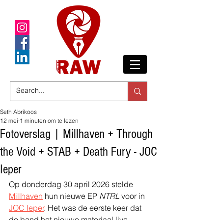
Seth Abrikoos
12 mei
1 minuten om te lezen
Fotoverslag | Millhaven + Through
the Void + STAB + Death Fury - JOC
Ieper
Op donderdag 30 april 2026 stelde 
Millhaven
 hun nieuwe EP 
NTRL
 voor in 
JOC Ieper
. Het was de eerste keer dat 
de band het nieuwe materiaal live 