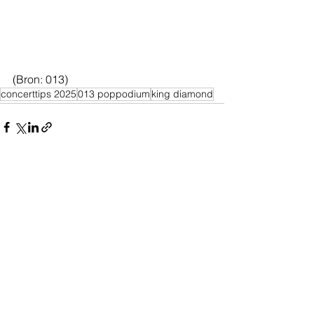
(Bron: 013)
concerttips 2025
013 poppodium
king diamond
Alles weergeven
Recente blogposts