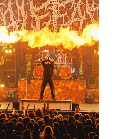
studioalbum Antidepressants, een post-
punk opvolger van Autofiction in 2022, is net
uit. Het resultaat? Intens, onstuimig en
geladen met alles wat de moderne tijd zo
verwarrend maakt. Het is ee