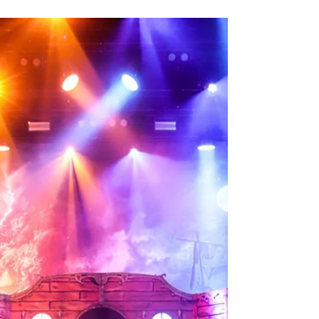
Keith Caputo Weinig stemmen in de rock
klinken zo herkenbaar, breekbaar én
krachtig als die van Keith Caputo. Als
frontpersoon van het legendarische Life of
Agony groeide Caputo uit tot een icoon
binnen de alternatieve rock en metal,
iemand die even makkelijk rauwe energie
losmaakt als verstilde emotie. In 2026 keert
Caputo voor het eerst in bijna tien jaar terug
met een solotour: Died Laughing, genoemd
naar het debuutalbum uit 1999 dat integraal
live wordt gespeeld, aangevul