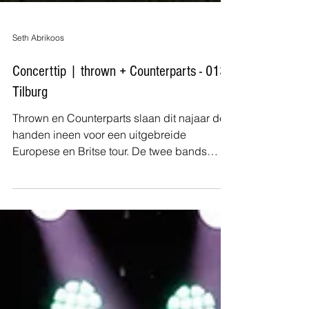
Seth Abrikoos
Concerttip | thrown + Counterparts - 013,
Tilburg
Thrown en Counterparts slaan dit najaar de
handen ineen voor een uitgebreide
Europese en Britse tour. De twee bands
behoren tot de snelst groeiende namen
binnen de moderne metal- en
hardcorescene en nemen met No Cure en
Heavensgate twee veelbelovende
supportacts mee.