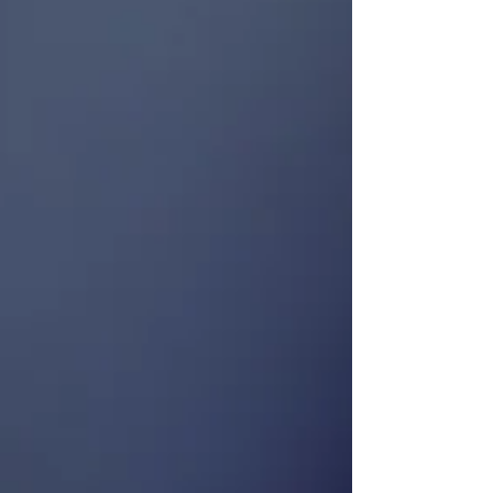
Keith Caputo @ Poppodium 013 (Tilburg,
NL) | © Marieke de Lorijn Serpents Een
vierkoppige band uit het Poolse Szczecin
opent de avond. Serpents brengt een mix
van moderne metalcore met elektronische
elementen naar 013. Het is qua geluid, show
en licht zeer dynamisch en e