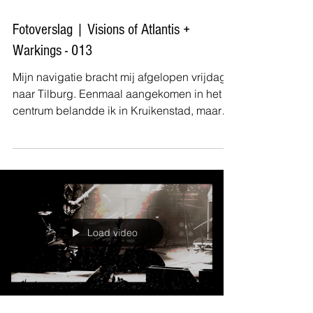
Lorena Aal
Fotoverslag | Visions of Atlantis +
Warkings - 013
Mijn navigatie bracht mij afgelopen vrijdag
naar Tilburg. Eenmaal aangekomen in het
centrum belandde ik in Kruikenstad, maar
binnen Poppodium 013 werden we welkom
geheten in Tilburgus, AH-UH! Het was niet
de meest ideale dag om als metalfan in
Tilburg te zijn, want de carnavalskrakers