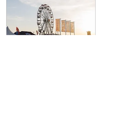
blubber staat. Kortom: we
hopen op mooi weer. En
dan komt ineens dat
Engelse spreekwoord om
de hoek: "Be careful what
you wish for, you just might
get it." ...
29 jun 2026
∙
1
min.
Fotoverslag | Jera On
Air 2026 - donderdag
Ieder jaar kijken we weer
reikhalzend uit naar Jera
on Air, een van de leukste
(eigenlijk: het leukste)
festivals van Nederland.
En ieder jaar beginnen we
– ik wel, in elk geval –