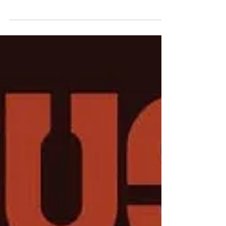
Vandaag kondigde Seether aan dat ze
binnen twee maanden, op 28 augustus om
precies te zijn, een nieuw album uitbrengen.
Bij de...