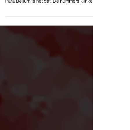
Para Bellum is net dat. De nummers klinken
stuk...