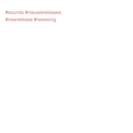
#sounds
#nieuwereleases
#newrelease
#newsong
#napalmrecords
#PieterB
#powermetal
#victorious
Alles weergeven
Recente blogposts