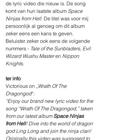
de lyric video die nieuw is. De song 
komt van hun laatste album 
Space 
Ninjas from Hell
. De titel was voor mij 
persoonlijk al genoeg om dit album 
zeker eens een kans te geven. 
Beluister zeker ook eens de volgende 
nummers - 
Tale of the Sunbladers, Evil 
Wizard Wushu Master 
en 
Nippon 
Knights
.
ter info
Victorious on „
Wrath Of The 
Dragongod
“:
“Enjoy our brand new lyric video for the 
song “Wrath Of The Dragongod,” taken 
from our latest album 
Space Ninjas 
from Hell
! Dive into the world of dragon 
god Ling Long and join the ninja clan! 
Originally this video was supposed to 