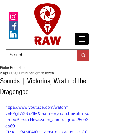
Pieter Bouckhout
2 apr 2020
1 minuten om te lezen
Sounds | Victorius, Wrath of the
Dragongod
https://www.youtube.com/watch?
v=FPgLAX8aZIM&feature=youtu.be&utm_so
urce=Press+News&utm_campaign=c250c3
aa69-
EMAIL_CAMPAIGN_2019_05_24_09_58_CO