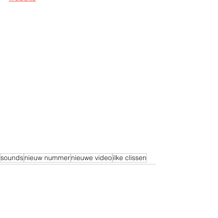
sounds
nieuw nummer
nieuwe video
ilke clissen
Alles weergeven
Recente blogposts