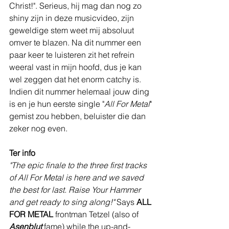
Christ!". Serieus, hij mag dan nog zo 
shiny zijn in deze musicvideo, zijn 
geweldige stem weet mij absoluut 
omver te blazen. Na dit nummer een 
paar keer te luisteren zit het refrein 
weeral vast in mijn hoofd, dus je kan 
wel zeggen dat het enorm catchy is. 
Indien dit nummer helemaal jouw ding 
is en je hun eerste single "
All For Metal
" 
gemist zou hebben, beluister die dan 
zeker nog even. 
Ter info
"The epic finale to the three first tracks 
of All For Metal is here and we saved 
the best for last. Raise Your Hammer 
and get ready to sing along!"
 Says 
ALL 
FOR METAL
 frontman Tetzel (also of 
Asenblut
 fame) while the up-and-