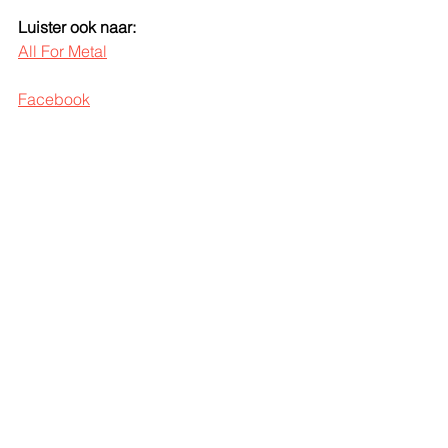
Luister ook naar:
All For Metal
Facebook
sounds
nieuw nummer
nieuwe video
ilke clissen
afm records