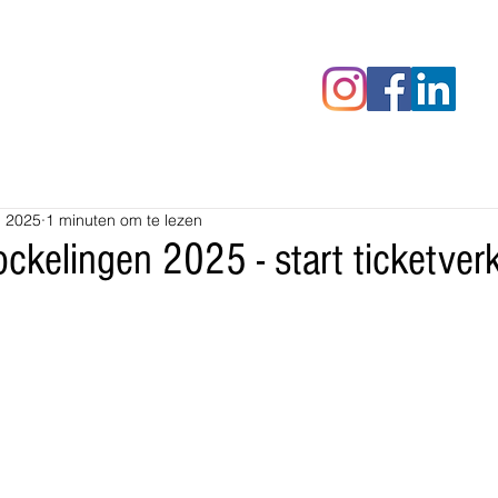
censies
Fotoalbums
RAWrepor
b 2025
1 minuten om te lezen
ckelingen 2025 - start ticketver