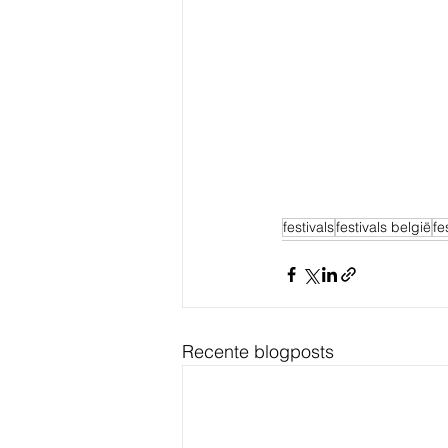
festivals
festivals belgië
fe
Recente blogposts