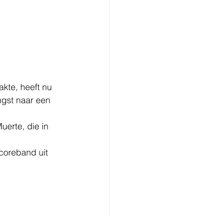
kte, heeft nu 
gst naar een 
uerte, die in 
dcoreband uit 