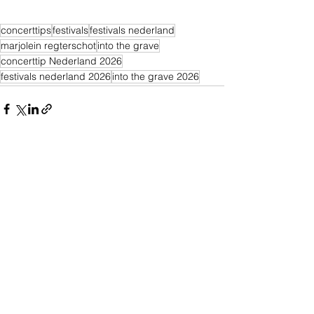
concerttips
festivals
festivals nederland
marjolein regterschot
into the grave
concerttip Nederland 2026
festivals nederland 2026
into the grave 2026
Alles weergeven
Recente blogposts