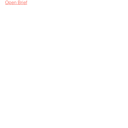
Open Brief
#news
#samensterk
#coronavirus
#festivals
#concerten
#promoters
#agencys
#artists
Alles weergeven
Recente blogposts