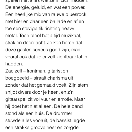
spelen met alles wat ze in zich hadden.
De energie, geluid, en wat een power. 
Een heerlijke mix van rauwe bluesrock, 
met hier en daar een ballade en af en 
toe een stevige tik richting heavy 
metal. Toch bleef het altijd muzikaal, 
strak en doordacht. Je kon horen dat 
deze gasten serieus goed zijn, maar 
vooral ook dat ze er zelf zichtbaar lol in 
hadden.
Zac zelf – frontman, gitarist en 
boegbeeld – straalt charisma uit 
zonder dat het gemaakt voelt. Zijn stem 
snijdt dwars door je heen, en z’n 
gitaarspel zit vol vuur en emotie. Maar 
hij doet het niet alleen. De hele band 
stond als een huis. De drummer 
stuwde alles vooruit, de bassist legde 
een strakke groove neer en zorgde 