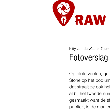
Nieuws
Re
Kitty van de Waart
17 jun
Fotoverslag
Op blote voeten, geh
Stone op het podium
dat straalt ze ook he
al bij het tweede nu
gesmaakt want de sfe
publiek, is de manie