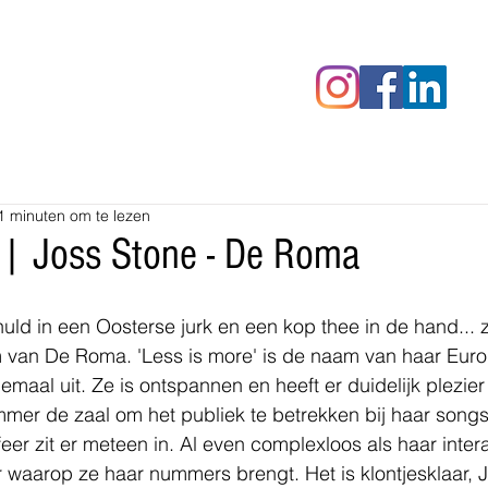
censies
Fotoalbums
RAWrepor
1 minuten om te lezen
 | Joss Stone - De Roma
uld in een Oosterse jurk en een kop thee in de hand... z
 van De Roma. 'Less is more' is de naam van haar Euro
lemaal uit. Ze is ontspannen en heeft er duidelijk plezier 
mmer de zaal om het publiek te betrekken bij haar songs
er zit er meteen in. Al even complexloos als haar intera
r waarop ze haar nummers brengt. Het is klontjesklaar, 