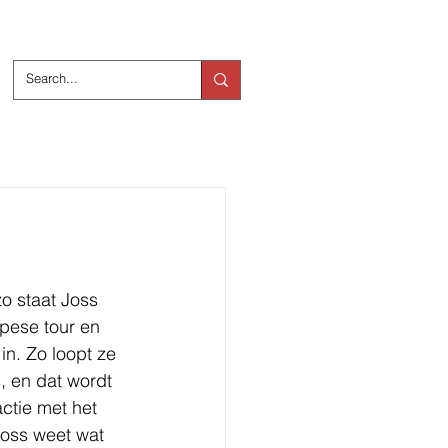
ts
Over ons
o staat Joss 
pese tour en 
in. Zo loopt ze 
, en dat wordt 
ctie met het 
Joss weet wat 