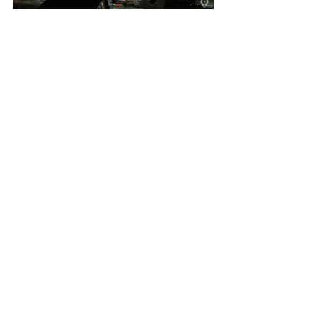
AYCO DUYSTER & EPPO JANSSEN
Voor, tussen en na de livemuziek zorgt 
gastvrouw Ayco Duyster voor de 
presentatie en de interviews.
Gastheer Eppo Janssen zorgt dan 
weer voor een mooie selectie nieuwe 
en klassieke duyster. platen.