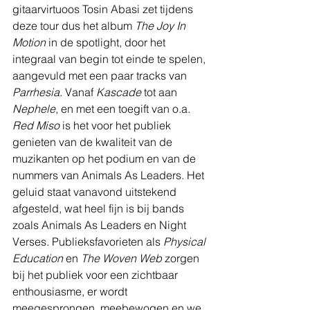
gitaarvirtuoos Tosin Abasi zet tijdens 
deze tour dus het album 
The Joy In 
Motion
 in de spotlight, door het 
integraal van begin tot einde te spelen, 
aangevuld met een paar tracks van 
Parrhesia
. Vanaf 
Kascade
 tot aan 
Nephele
, en met een toegift van o.a. 
Red Miso
 is het voor het publiek 
genieten van de kwaliteit van de 
muzikanten op het podium en van de 
nummers van Animals As Leaders. Het 
geluid staat vanavond uitstekend 
afgesteld, wat heel fijn is bij bands 
zoals Animals As Leaders en Night 
Verses. Publieksfavorieten als 
Physical 
Education
 en 
The Woven Web 
zorgen 
bij het publiek voor een zichtbaar 
enthousiasme, er wordt 
meegesprongen, meebewogen en we 