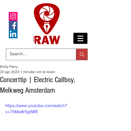
Emily Parry
22 apr 2022
1 minuten om te lezen
Concerttip | Electric Callboy,
Melkweg Amsterdam
https://www.youtube.com/watch?
v=75Mw8r5gW8E