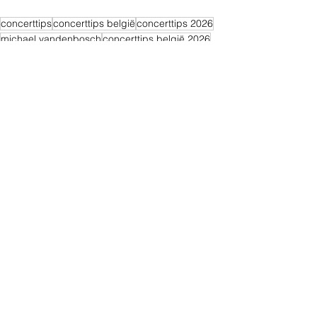
concerttips
concerttips belgië
concerttips 2026
michael vandenbosch
concerttips belgië 2026
toutpartout agency
club wintercircus
wintercircus
Alles weergeven
Recente blogposts