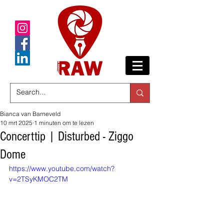
Bianca van Barneveld
10 mrt 2025
1 minuten om te lezen
Concerttip | Disturbed - Ziggo
Dome
https://www.youtube.com/watch?
v=2TSyKMOC2TM