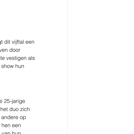
dit vijftal een 
even door 
te vestigen als 
 show hun 
 25-jarige 
 het duo zich 
 andere op 
t hen een 
 van hun 