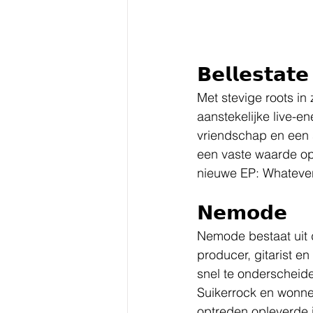
𝗕𝗲𝗹𝗹𝗲𝘀𝘁𝗮𝘁𝗲
Met stevige roots in 
aanstekelijke live-e
vriendschap en een s
een vaste waarde op
nieuwe EP: Whateve
𝗡𝗲𝗺𝗼𝗱𝗲
Nemode bestaat uit 
producer, gitarist e
snel te onderscheid
Suikerrock en wonne
optreden opleverde 