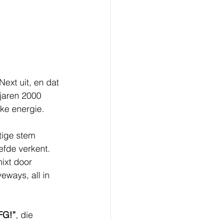
ext uit, en dat 
jaren 2000 
ke energie.
tige stem 
fde verkent. 
ixt door
eways, all in 
FG!”
, die 