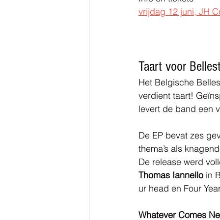
vrijdag 12 juni, JH
Taart voor Bellest
Het Belgische Belle
verdient taart! Geï
levert de band een v
De EP bevat zes ge
thema’s als knagend
De release werd vol
Thomas Iannello
 in 
ur head en Four Year
Whatever Comes Ne