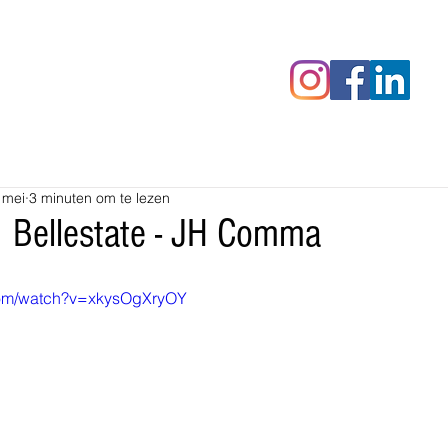
censies
Fotoalbums
RAWrepor
 mei
3 minuten om te lezen
| Bellestate - JH Comma
com/watch?v=xkysOgXryOY