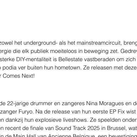
zowel het underground- als het mainstreamcircuit, brengt 
nergie die elk publiek moeiteloos in beweging zet. Gedr
terke DIY-mentaliteit is Bellestate vastberaden om zich 
 podia ver buiten hun hometown. Ze releasen met deze
r Comes Next!
de 22-jarige drummer en zangeres Nina Moragues en de
n zanger Furyo. Na de release van hun eerste EP Fix wist
en dankzij hun explosieve liveshows. Ze speelden onder
n recent de finale van Sound Track 2025 in Brussel, wa
in de Main Hall van Ancienne Belgique, een bevestiging