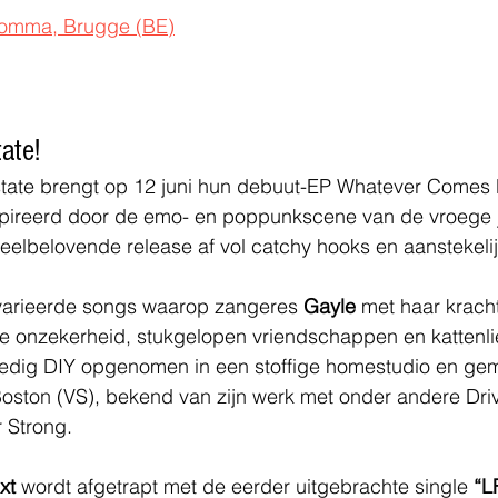
 Comma, Brugge (BE)
ate!
state brengt op 12 juni hun debuut-EP Whatever Comes N
nspireerd door de emo- en poppunkscene van de vroege 
eelbelovende release af vol catchy hooks en aanstekelij
varieerde songs waarop zangeres 
Gayle 
met haar krach
e onzekerheid, stukgelopen vriendschappen en kattenlie
ledig DIY opgenomen in een stoffige homestudio en gem
Boston (VS), bekend van zijn werk met onder andere Driv
 Strong. 
xt
 wordt afgetrapt met de eerder uitgebrachte single 
“L