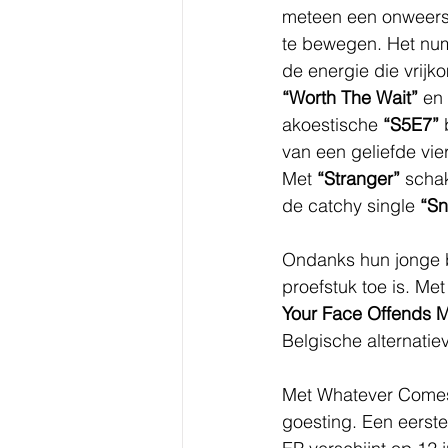
meteen een onweers
te bewegen. Het num
de energie die vrijko
“Worth The Wait” 
en 
akoestische 
“S5E7”
 
van een geliefde vi
Met 
“Stranger”
 scha
de catchy single 
“S
Ondanks hun jonge b
proefstuk toe is. Me
Your Face Offends 
Belgische alternatie
Met Whatever Comes N
goesting. Een eerste