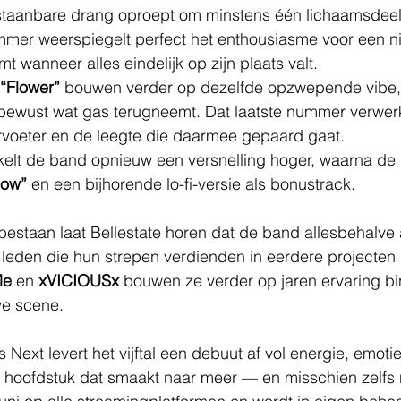
taanbare drang oproept om minstens één lichaamsdeel
mer weerspiegelt perfect het enthousiasme voor een n
mt wanneer alles eindelijk op zijn plaats valt. 
“Flower”
 bouwen verder op dezelfde opzwepende vibe,
bewust wat gas terugneemt. Dat laatste nummer verwerkt
ervoeter en de leegte die daarmee gepaard gaat.
kelt de band opnieuw een versnelling hoger, waarna de E
now”
 en een bijhorende lo-fi-versie als bonustrack. 
estaan laat Bellestate horen dat de band allesbehalve
t leden die hun strepen verdienden in eerdere projecten 
Me
 en 
xVICIOUSx
 bouwen ze verder op jaren ervaring b
ve scene. 
ext levert het vijftal een debuut af vol energie, emoti
 hoofdstuk dat smaakt naar meer — en misschien zelfs n