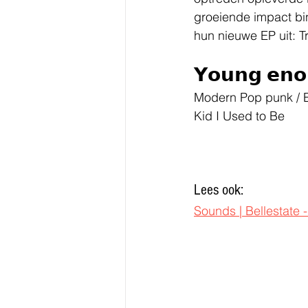
groeiende impact bin
hun nieuwe EP uit: T
𝗬𝗼𝘂𝗻𝗴 𝗲𝗻𝗼
Modern Pop punk / E
Kid I Used to Be
Lees ook:
Sounds | Bellestate 