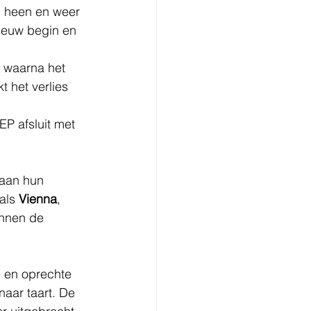
 heen en weer 
ieuw begin en 
 waarna het 
 het verlies 
P afsluit met 
 aan hun 
als 
Vienna
, 
innen de 
e en oprechte 
aar taart. De 