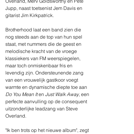
Overland, Merv Goldsworthy en Pete 
Jupp, naast toetsenist Jem Davis en 
gitarist Jim Kirkpatrick.
Brotherhood laat een band zien die 
nog steeds aan de top van hun spel 
staat, met nummers die de geest en 
melodische kracht van de vroege 
klassiekers van FM weerspiegelen, 
maar toch onmiskenbaar fris en 
levendig zijn. Ondersteunende zang 
van een vrouwelijk gastkoor voegt 
warmte en dynamische diepte toe aan 
Do You Mean It
 en 
Just Walk Away
, een 
perfecte aanvulling op de consequent 
uitzonderlijke leadzang van Steve 
Overland.
"Ik ben trots op het nieuwe album", zegt 