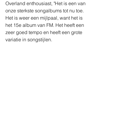
Overland enthousiast, "Het is een van 
onze sterkste songalbums tot nu toe. 
Het is weer een mijlpaal, want het is 
het 15e album van FM. Het heeft een 
zeer goed tempo en heeft een grote 
variatie in songstijlen.
Om Brotherhood te promoten, begint 
FM in september 2025 aan een grote 
Britse headline-tour met 14 bevestigde 
shows, gevolgd door Europese data 
begin 2026. Bezoek de officiële 
website van FM voor tickets. 