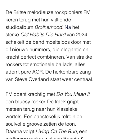
De Britse melodieuze rockpioniers FM 
keren terug met hun vijftiende 
studioalbum 
Brotherhood
. 
Na
het 
sterke 
Old Habits Die Hard
 van 2024 
schakelt de band moeiteloos door met 
elf nieuwe nummers, die elegantie en 
kracht perfect combineren. Van strakke 
rockers tot emotionele ballads, alles 
ademt pure AOR. De herkenbare zang 
van Steve Overland staat weer centraal.
FM opent krachtig met 
Do You Mean It
, 
een bluesy rocker. De track grijpt 
meteen terug naar hun klassieke 
wortels. Een aanstekelijk refrein en 
soulvolle groove zetten de toon. 
Daarna volgt 
Living On The Run
, een 
midtempo rocker met een Bonnie & 