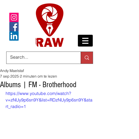
Andy Maelstaf
7 sep 2025
2 minuten om te lezen
Albums | FM - Brotherhood
https://www.youtube.com/watch?
v=zNUy9p6sn9Y&list=RDzNUy9p6sn9Y&sta
rt_radio=1