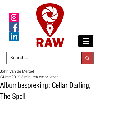
John Van de Mergel
24 mrt 2019
3 minuten om te lezen
Albumbespreking: Cellar Darling,
The Spell