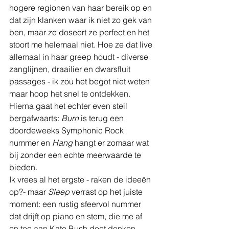
hogere regionen van haar bereik op en 
dat zijn klanken waar ik niet zo gek van 
ben, maar ze doseert ze perfect en het 
stoort me helemaal niet. Hoe ze dat live 
allemaal in haar greep houdt - diverse 
zanglijnen, draailier en dwarsfluit 
passages - ik zou het begot niet weten 
maar hoop het snel te ontdekken.
Hierna gaat het echter even steil 
bergafwaarts: 
Burn 
is terug een 
doordeweeks Symphonic Rock 
nummer en 
Hang 
hangt er zomaar wat 
bij zonder een echte meerwaarde te 
bieden.
Ik vrees al het ergste - raken de ideeën 
op?- maar 
Sleep 
verrast op het juiste 
moment: een rustig sfeervol nummer 
dat drijft op piano en stem, die me af 
en toe aan Kate Bush doet denken. 