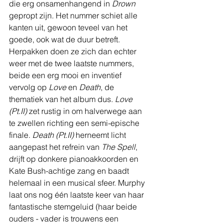
die erg onsamenhangend in 
Drown
gepropt zijn. Het nummer schiet alle 
kanten uit, gewoon teveel van het 
goede, ook wat de duur betreft.
Herpakken doen ze zich dan echter 
weer met de twee laatste nummers, 
beide een erg mooi en inventief 
vervolg op 
Love 
en 
Death
, de 
thematiek van het album dus. 
Love 
(Pt.II) 
zet rustig in om halverwege aan 
te zwellen richting een semi-epische 
finale. 
Death (Pt.II) 
herneemt licht 
aangepast het refrein van 
The Spell
, 
drijft op donkere pianoakkoorden en 
Kate Bush-achtige zang en baadt 
helemaal in een musical sfeer. Murphy 
laat ons nog één laatste keer van haar 
fantastische stemgeluid (haar beide 
ouders - vader is trouwens een 