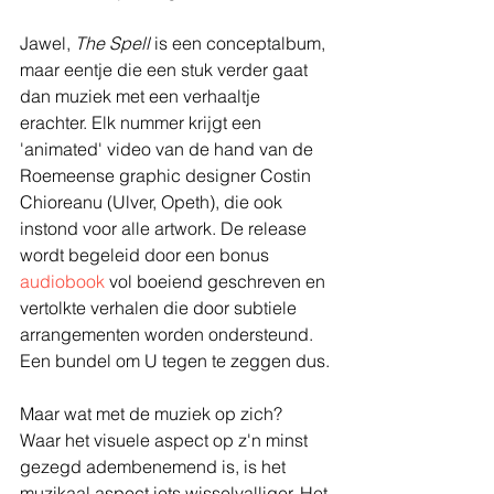
Jawel, 
The Spell
 is een conceptalbum, 
maar eentje die een stuk verder gaat 
dan muziek met een verhaaltje 
erachter. Elk nummer krijgt een 
'animated' video van de hand van de 
Roemeense graphic designer Costin 
Chioreanu (Ulver, Opeth), die ook 
instond voor alle artwork. De release 
wordt begeleid door een bonus 
audiobook 
vol boeiend geschreven en 
vertolkte verhalen die door subtiele 
arrangementen worden ondersteund. 
Een bundel om U tegen te zeggen dus.
Maar wat met de muziek op zich?
Waar het visuele aspect op z'n minst 
gezegd adembenemend is, is het 
muzikaal aspect iets wisselvalliger. Het 