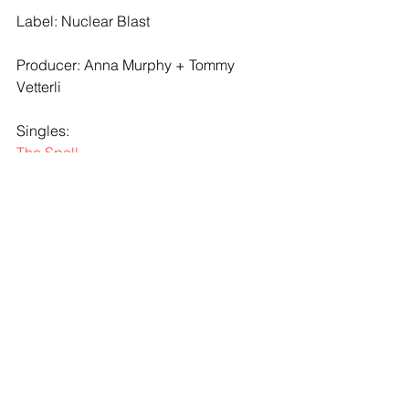
Label: Nuclear Blast
Producer: Anna Murphy + Tommy 
Vetterli
Singles:
The Spell
Insomnia
Death
Uitgaven: LP, CD, Digital
website
Tracklist
:
Pain
Death
Love