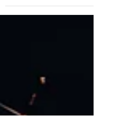
JOHN COFFEY Do 19 December '24 John
Coffey is terug met een nieuw album en een
bulkvoorraad aan opgekropte energie. Hun
ruige mix van...