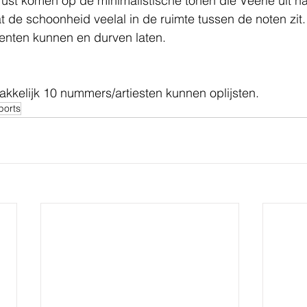
ot rust komen op de minimalistische tonen die Veerle uit h
at de schoonheid veelal in de ruimte tussen de noten zit.
lenten kunnen en durven laten.
kkelijk 10 nummers/artiesten kunnen oplijsten.
ports