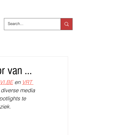
ts
Over ons
 van ...
VI.BE
 en 
VRT 
 diverse media 
otlights te 
ziek. 