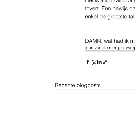
Het is altijd zalig t
tovert. Een bewijs d
enkel de grootste ta
DAMN, wat had ik ma
john van de mergel
rawre
Recente blogposts