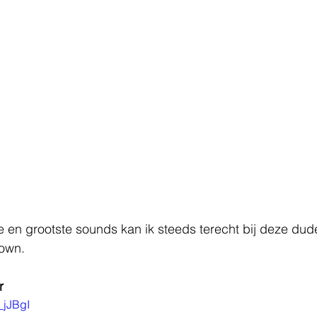
 en grootste sounds kan ik steeds terecht bij deze dude
own. 
r
_jJBgI