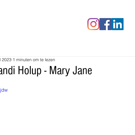
censies
Fotoalbums
RAWrepor
l 2023
1 minuten om te lezen
ndi Holup - Mary Jane
qjdw