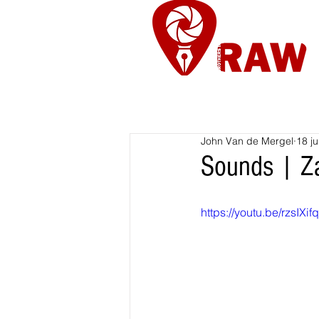
Nieuws
Re
John Van de Mergel
18 ju
Sounds | Za
https://youtu.be/rzsIXif