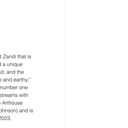
 Zandi that is 
d a unique 
ad, and the 
e and earthy,” 
at number one 
 streams with 
o Arthouse 
ohnson) and is 
2023.