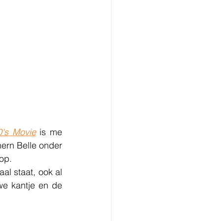
0's Movie
 is me 
ern Belle onder 
op.
l staat, ook al 
e kantje en de 