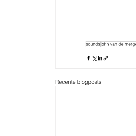
sounds
john van de merg
Recente blogposts