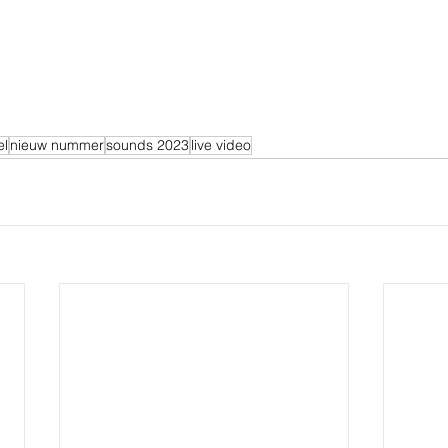
el
nieuw nummer
sounds 2023
live video