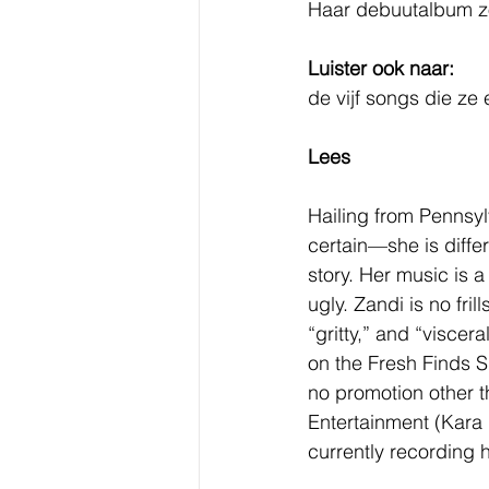
Haar debuutalbum zo
Luister ook naar:
de vijf songs die ze
Lees
Hailing from Pennsylv
certain—she is diffe
story. Her music is 
ugly. Zandi is no fri
“gritty,” and “viscer
on the Fresh Finds Sp
no promotion other t
Entertainment (Kara
currently recording 