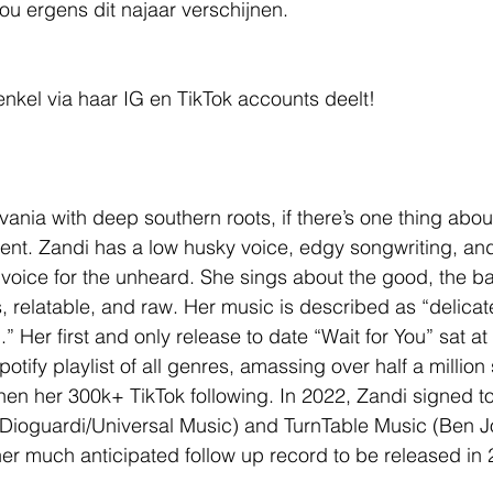
u ergens dit najaar verschijnen.
 enkel via haar IG en TikTok accounts deelt!
ania with deep southern roots, if there’s one thing about
rent. Zandi has a low husky voice, edgy songwriting, an
a voice for the unheard. She sings about the good, the b
lls, relatable, and raw. Her music is described as “delicat
al.” Her first and only release to date “Wait for You” sat 
otify playlist of all genres, amassing over half a million
hen her 300k+ TikTok following. In 2022, Zandi signed t
 Dioguardi/Universal Music) and TurnTable Music (Ben J
her much anticipated follow up record to be released in 