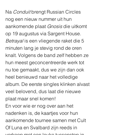
Na 
Conduit
 brengt Russian Circles 
nog een nieuw nummer uit hun 
aankomende plaat 
Gnosis
 die uitkomt 
op 19 augustus via Sargent House. 
Betrayal 
is een vliegende raket die 5 
minuten lang je stevig rond de oren 
knalt. Volgens de band zelf hebben ze 
hun meest geconcentreerde werk tot 
nu toe gemaakt, dus we zijn dan ook 
heel benieuwd naar het volledige 
album. De eerste singles klinken alvast 
veel belovend, dus laat die nieuwe 
plaat maar snel komen!
En voor wie er nog over aan het 
nadenken is, de kaartjes voor hun 
aankomende tournee samen met Cult 
Of Luna en Svalbard zijn reeds in 
verkoop met een leuke tussenstop in 