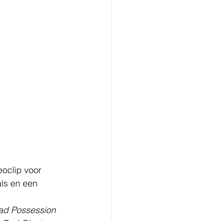
eoclip voor 
ls en een 
Had Possession 