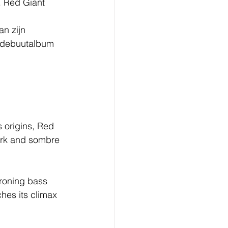
. Red Giant 
n zijn 
e debuutalbum 
 origins, Red 
ark and sombre 
droning bass 
hes its climax 