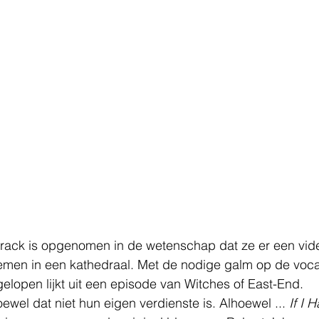
e track is opgenomen in de wetenschap dat ze er een vid
en in een kathedraal. Met de nodige galm op de voca
elopen lijkt uit een episode van Witches of East-End.
ewel dat niet hun eigen verdienste is. Alhoewel ... 
If I 