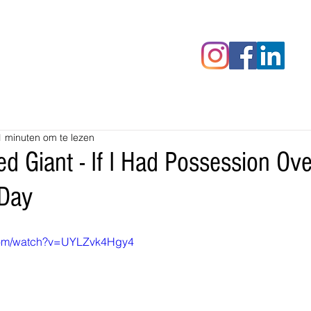
censies
Fotoalbums
RAWrepor
1 minuten om te lezen
d Giant - If I Had Possession Ove
Day
.com/watch?v=UYLZvk4Hgy4