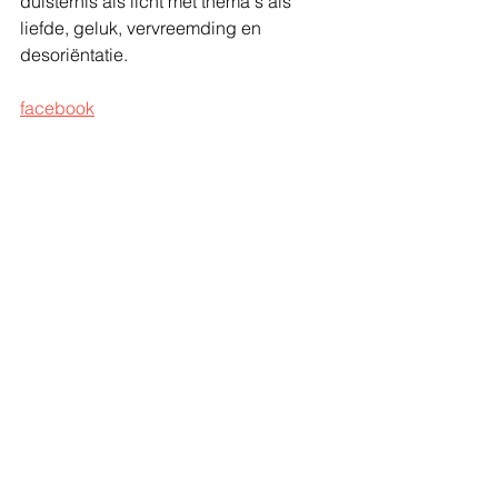
duisternis als licht met thema's als 
liefde, geluk, vervreemding en 
desoriëntatie.
facebook