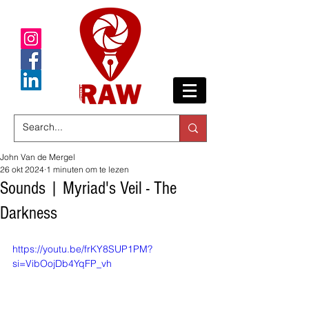
John Van de Mergel
26 okt 2024
1 minuten om te lezen
Sounds | Myriad's Veil - The
Darkness
https://youtu.be/frKY8SUP1PM?
si=VibOojDb4YqFP_vh