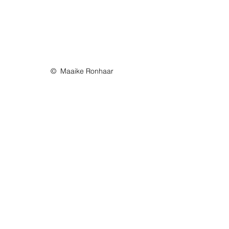
©  Maaike Ronhaar
sounds
john van de mergel
sounds 2024
nieuwe single
locals in raw
Alles weergeven
Recente blogposts