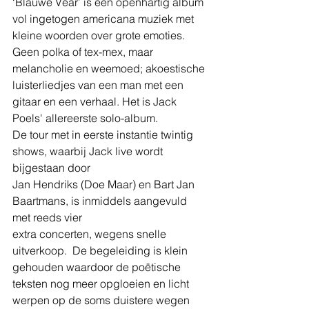
‘Blauwe Vear’ is een openhartig album 
vol ingetogen americana muziek met 
kleine woorden over grote emoties. 
Geen polka of tex-mex, maar 
melancholie en weemoed; akoestische 
luisterliedjes van een man met een 
gitaar en een verhaal. Het is Jack 
Poels' allereerste solo-album. 
De tour met in eerste instantie twintig 
shows, waarbij Jack live wordt 
bijgestaan door 
Jan Hendriks (Doe Maar) en Bart Jan 
Baartmans, is inmiddels aangevuld 
met reeds vier 
extra concerten, wegens snelle 
uitverkoop.  De begeleiding is klein 
gehouden waardoor de poëtische 
teksten nog meer opgloeien en licht 
werpen op de soms duistere wegen 