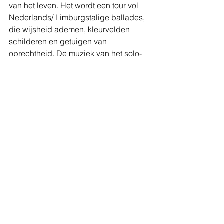
van het leven. Het wordt een tour vol 
Nederlands/ Limburgstalige ballades, 
die wijsheid ademen, kleurvelden 
schilderen en getuigen van 
oprechtheid. De muziek van het solo-
album wordt aangevuld met enkele 
andere favorieten van Jack, Jan en BJ. 
Jack Poels over het album: “27 is mijn 
geluksgetal. Ik ben jarig op 27 juni, 
mijn stamkroeg heeft huisnummer 27 
en vandaag, 27 maart, komt de 
’Blauwe Vear’ uit. Het heeft zo moeten 
zijn. Zoals veel rondom dit album zo 
heeft moeten zijn. Het vinden van de 
veer, de mensen die op mijn pad 
kwamen… En nu is het er dan echt. Ik 
ben blij dat het zover is.” 