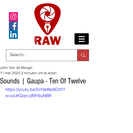
John Van de Mergel
11 mei 2025
2 minuten om te lezen
Sounds | Gaupa - Ten Of Twelve
https://youtu.be/5cHaWp6CtVI?
si=iyUKQqrcdMY6uNBR