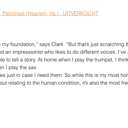
24, Patronaat (Haarlem, NL) - UITVERKOCHT
 my foundation,” says Clark. “But that’s just scratching t
d an impressionist who likes to do different voices. I’ve
e to tell a story. At home when I play the trumpet, I thi
n I play the sax.
es just in case I need them. So while this is my most ho
t relating to the human condition, it’s also the most fre