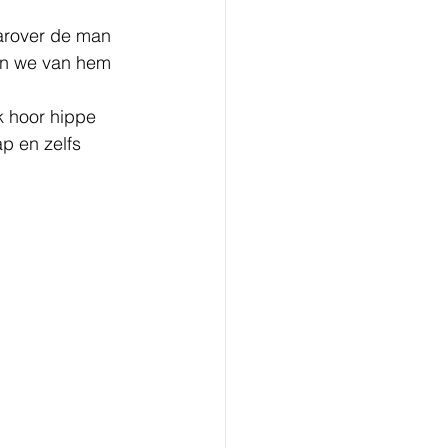
arover de man 
dan we van hem 
k hoor hippe 
p en zelfs 