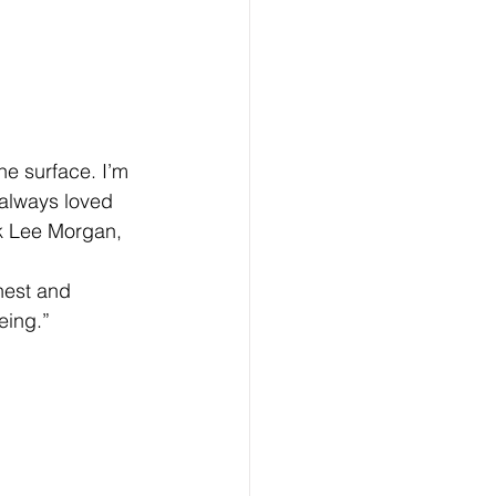
he surface. I’m 
 always loved 
nk Lee Morgan, 
nest and 
eing.”