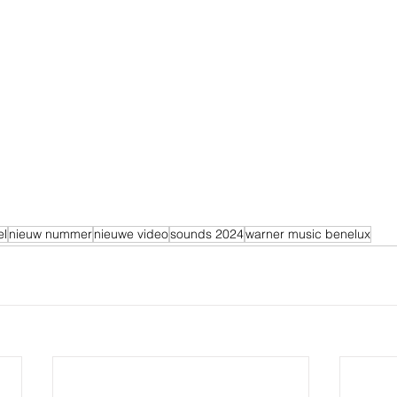
el
nieuw nummer
nieuwe video
sounds 2024
warner music benelux