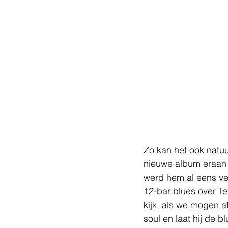
Zo kan het ook natuu
nieuwe album eraan k
werd hem al eens ver
12-bar blues over T
kijk, als we mogen a
soul en laat hij de b