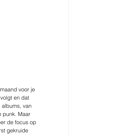
 maand voor je 
volgt en dat 
n albums, van 
n punk. Maar 
eer de focus op 
rst gekruide 