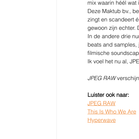
mix waarin héél wat 
Deze Maktub bv., bes
zingt en scandeert é
gewoon zijn echter. D
In de andere drie nu
beats and samples, ja
filmische soundscap
Ik voel het nu al, 
JPEG RAW
 verschij
Luister ook naar:
JPEG RAW
This Is Who We Are
Hyperwave