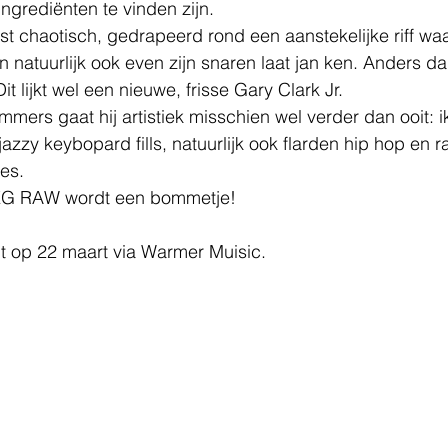
ingrediënten te vinden zijn.
t chaotisch, gedrapeerd rond een aanstekelijke riff wa
n natuurlijk ook even zijn snaren laat jan ken. Anders 
it lijkt wel een nieuwe, frisse Gary Clark Jr.
mmers gaat hij artistiek misschien wel verder dan ooit: i
zzy keybopard fills, natuurlijk ook flarden hip hop en ra
es.
JPEG RAW wordt een bommetje!
nt op 22 maart via Warmer Muisic.