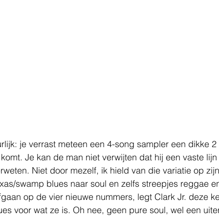
rlijk: je verrast meteen een 4-song sampler een dikke 2
omt. Je kan de man niet verwijten dat hij een vaste lijn 
weten. Niet door mezelf, ik hield van die variatie op zij
exas/swamp blues naar soul en zelfs streepjes reggae e
fgaan op de vier nieuwe nummers, legt Clark Jr. deze k
lues voor wat ze is. Oh nee, geen pure soul, wel een uite