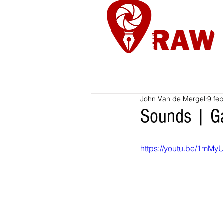
Nieuws
Re
John Van de Mergel
9 fe
Sounds | Ga
https://youtu.be/1m