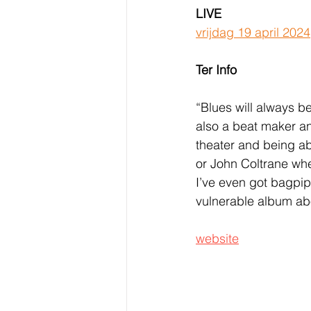
LIVE
vrijdag 19 april 20
Ter Info
“Blues will always be
also a beat maker an
theater and being abl
or John Coltrane whe
I’ve even got bagpip
vulnerable album abou
website