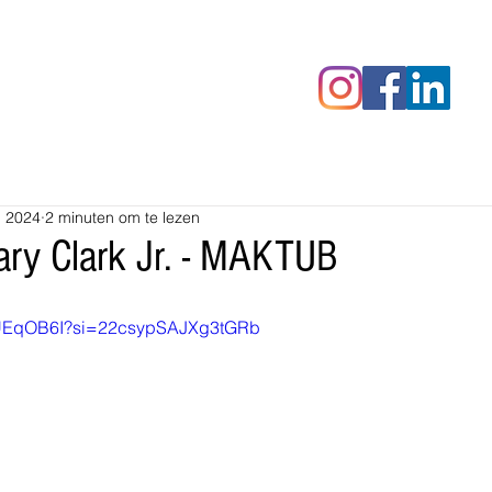
censies
Fotoalbums
RAWrepor
b 2024
2 minuten om te lezen
ry Clark Jr. - MAKTUB
MyUEqOB6I?si=22csypSAJXg3tGRb