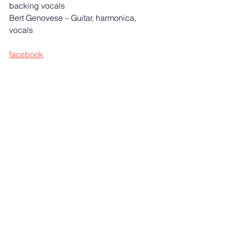
backing vocals
Bert Genovese – Guitar, harmonica, 
vocals
facebook
sounds
john van de mergel
sounds 2025