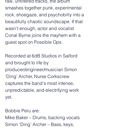
raw, unfiltered tracks, the album 
smashes together punk, experimental 
rock, shoegaze, and psychobilly into a 
beautifully chaotic soundscape. If that 
wasn’t enough, actor and vocalist 
Conal Byrne joins the mayhem with a 
guest spot on Possible Ops.
Recorded at 6dB Studios in Salford 
and brought to life by 
producer/engineer/musician Simon 
‘Ding’ Archer, Nurse Corkscrew 
captures the band's most intense, 
unpredictable, and electrifying work 
yet.
Bobbie Peru are:
Mike Baker – Drums, backing vocals
Simon ‘Ding’ Archer – Bass, keys, 