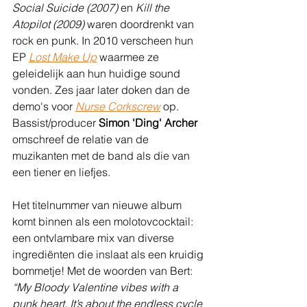
Social Suicide (2007)
 en 
Kill the 
Atopilot (2009)
 waren doordrenkt van 
rock en punk. In 2010 verscheen hun 
EP 
Lost Make Up
 waarmee ze 
geleidelijk aan hun huidige sound 
vonden. Zes jaar later doken dan de 
demo's voor 
Nurse Corkscrew
 op. 
Bassist/producer 
Simon 'Ding' Archer
omschreef de relatie van de 
muzikanten met de band als die van 
een tiener en liefjes.
Het titelnummer van nieuwe album 
komt binnen als een molotovcocktail: 
een ontvlambare mix van diverse 
ingrediënten die inslaat als een kruidig 
bommetje! Met de woorden van Bert: 
“My Bloody Valentine vibes with a 
punk heart. It’s about the endless cycle 