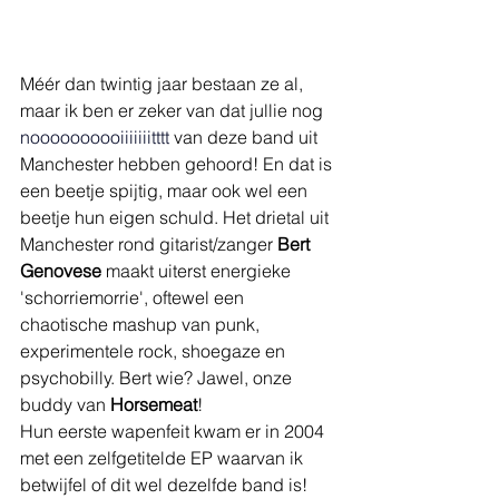
Méér dan twintig jaar bestaan ze al, 
maar ik ben er zeker van dat jullie nog 
noooooooooiiiiiiitttt
 van deze band uit 
Manchester hebben gehoord! En dat is 
een beetje spijtig, maar ook wel een 
beetje hun eigen schuld. Het drietal uit 
Manchester rond gitarist/zanger 
Bert 
Genovese
 maakt uiterst energieke 
'schorriemorrie', oftewel een 
chaotische mashup van punk, 
experimentele rock, shoegaze en 
psychobilly. Bert wie? Jawel, onze 
buddy van 
Horsemeat
!
Hun eerste wapenfeit kwam er in 2004 
met een zelfgetitelde EP waarvan ik 
betwijfel of dit wel dezelfde band is! 