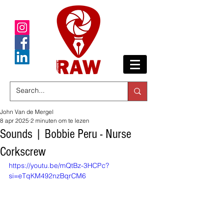
John Van de Mergel
8 apr 2025
2 minuten om te lezen
Sounds | Bobbie Peru - Nurse
Corkscrew
https://youtu.be/mQtBz-3HCPc?
si=eTqKM492nzBqrCM6