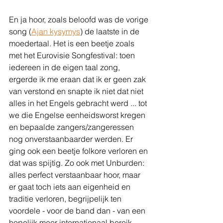
En ja hoor, zoals beloofd was de vorige 
song (
Ajan kysymys
) de laatste in de 
moedertaal. Het is een beetje zoals 
met het Eurovisie Songfestival: toen 
iedereen in de eigen taal zong, 
ergerde ik me eraan dat ik er geen zak 
van verstond en snapte ik niet dat niet 
alles in het Engels gebracht werd ... tot 
we die Engelse eenheidsworst kregen 
en bepaalde zangers/zangeressen 
nog onverstaanbaarder werden. Er 
ging ook een beetje folkore verloren en 
dat was spijtig. Zo ook met Unburden: 
alles perfect verstaanbaar hoor, maar 
er gaat toch iets aan eigenheid en 
traditie verloren, begrijpelijk ten 
voordele - voor de band dan - van een 
hopelijk meer internationaal bereik.