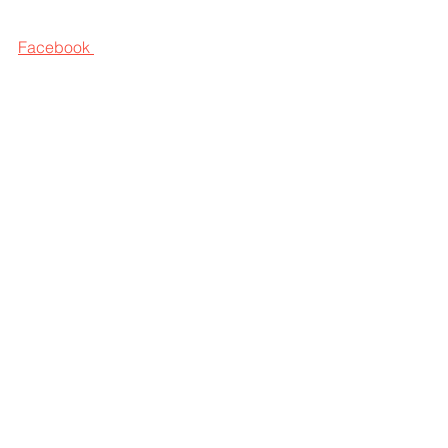
Facebook 
sounds
nieuw nummer
nieuwe video
krissy janssen
Alles weergeven
Recente blogposts