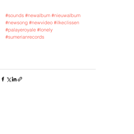
#sounds
#newalbum
#nieuwalbum
#newsong
#newvideo
#ilkeclissen
#palayeroyale
#lonely
#sumerianrecords
Alles weergeven
Recente blogposts